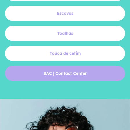
Escovas
Toalhas
Touca de cetim
SAC | Contact Center